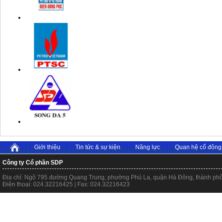
Giới thiệu
Tin tức & sự kiện
Năng lực
Quan hệ cổ đông
Công ty Cổ phần SDP
Địa chỉ: Ngõ 795 đường Quang Trung, phường Phú La, quận Hà Đông, thành ph
Điện thoại: 024.32216425 | Fax: 024.32216423