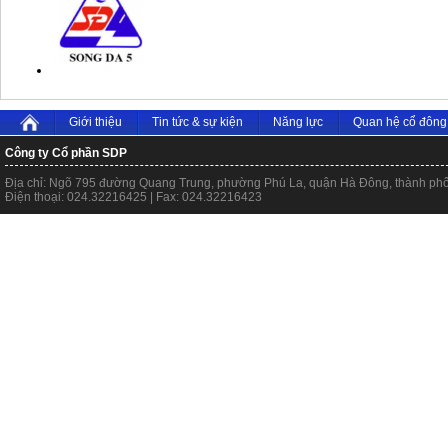
Giới thiệu
Tin tức & sự kiện
Năng lực
Quan hệ cổ đông
Công ty Cổ phần SDP
Địa chỉ: Ngõ 795 đường Quang Trung, phường Phú La, quận Hà Đông, thành ph
Điện thoại: 024.32216425 | Fax: 024.32216423