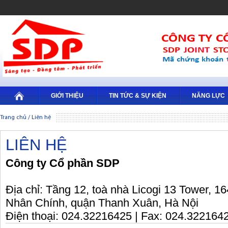
GIỚI THIỆU
TIN TỨC & SỰ KIỆN
NĂNG LỰC
Trang chủ
/
Liên hệ
LIÊN HỆ
Công ty Cổ phần SDP
Địa chỉ: Tầng 12, toà nhà Licogi 13 Tower, 
Nhân Chính, quận Thanh Xuân, Hà Nội
Điện thoại: 024.32216425 | Fax: 024.322164