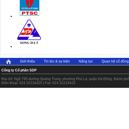
Giới thiệu
Tin tức & sự kiện
Năng lực
Quan hệ cổ đông
Công ty Cổ phần SDP
Địa chỉ: Ngõ 795 đường Quang Trung, phường Phú La, quận Hà Đông, thành ph
Điện thoại: 024.32216425 | Fax: 024.32216423