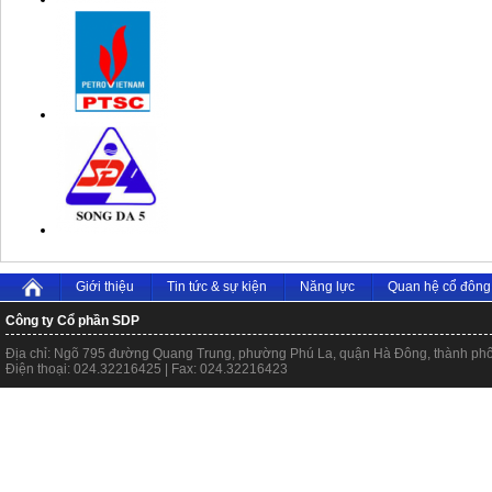
Giới thiệu
Tin tức & sự kiện
Năng lực
Quan hệ cổ đông
Công ty Cổ phần SDP
Địa chỉ: Ngõ 795 đường Quang Trung, phường Phú La, quận Hà Đông, thành ph
Điện thoại: 024.32216425 | Fax: 024.32216423