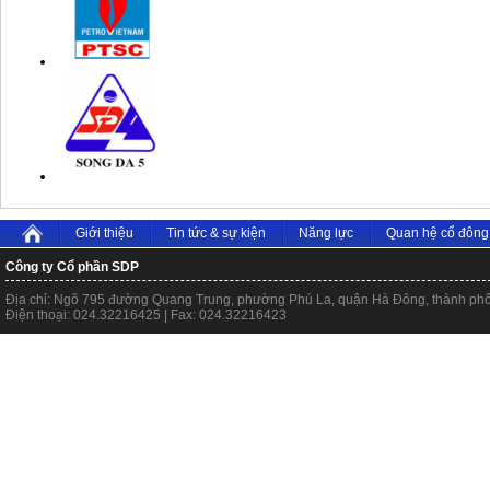
Giới thiệu
Tin tức & sự kiện
Năng lực
Quan hệ cổ đông
Công ty Cổ phần SDP
Địa chỉ: Ngõ 795 đường Quang Trung, phường Phú La, quận Hà Đông, thành ph
Điện thoại: 024.32216425 | Fax: 024.32216423