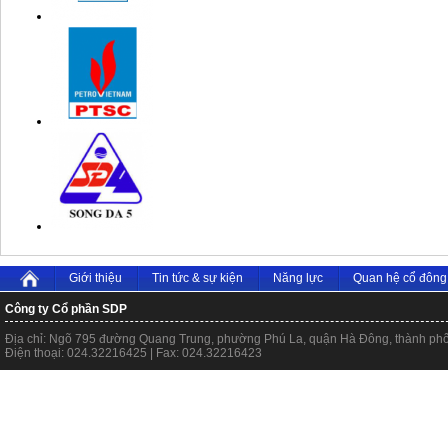
Giới thiệu
Tin tức & sự kiện
Năng lực
Quan hệ cổ đông
Công ty Cổ phần SDP
Địa chỉ: Ngõ 795 đường Quang Trung, phường Phú La, quận Hà Đông, thành ph
Điện thoại: 024.32216425 | Fax: 024.32216423